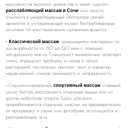
массажистов высокого уровня так и манят сделать
или просто
расслабляющий массаж в Сочи
отдохнуть в умиротворяющей обстановке свечей,
ароматов и успокаивающей музыки. Востребованными
услугами по восстановлению организма являются:
, проводящийся мастерами по
·
Классический массаж
договорённости от 60 до 120 мин с помощью
натурального масла. Специалист внимательно осмотрит
спину, определит проблему и, начав с лёгких
растираний, постепенно увеличит темп и характер
надавливаний, снимая скованность и напряжённость.
Специализированный
, ставящий
·
спортивный массаж
целью быстро восстановить отдельные мышцы или их
группы любителям спорта. Здесь усиленно
прорабатываются отдельные участки, но предварительно
их прогревают в сауне или фитобочке, используются и
разогревающие гели.