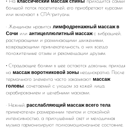
На
приходится самый
·
классический массаж спины
большой поток посетителей, его приобретают курсами
или включают в СПА-ритуалы.
· Женщинам нравится
лимфодренажный массаж в
или
с вибрацией,
Сочи
антицеллюлитный массаж
растирающими и разминающими движениями,
возвращающими привлекательность, о них всегда
положительные отзывы и рекомендации друзьям.
Страдающие болями в шее остаются довольны, приходя
·
на
неоднократно. После
массаж воротниковой зоны
термального элемента часто заказывают
массаж
, сочетаемый с уходом за кожей лица,
головы
скрабированием и целебными масками.
· Нежный,
расслабляющий массаж всего тела
примечателен размеренным темпом и спокойной
интенсивностью, а приглушённый свет и мелодичная
музыка гармонизируют психоэмоциональное состояние.