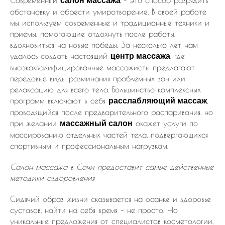
салон массажа
обстановку и обрести умиротворение. В своей работе
мы используем современные и традиционные техники и
приёмы, помогающие отдохнуть после работы,
вдохновиться на новые победы. За несколько лет нам
удалось создать настоящий
, где
центр массажа
высококвалифицированные массажисты предлагают
передовые виды разминания проблемных зон или
релаксацию для всего тела. Большинство комплексных
программ включают в себя
,
расслабляющий массаж
проводящийся после предварительного распаривания, но
при желании
окажет услуги по
массажный салон
массированию отдельных частей тела, подвергающихся
спортивным и профессиональным нагрузкам.
Салон массажа в Сочи предоставит самые действенные
методики оздоровления
Сидячий образ жизни сказывается на осанке и здоровье
суставов, найти на себя время – не просто. Но
уникальные предложения от специалистов косметологии,