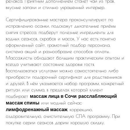
релакса. Приятным дополнением станет чай из трав,
вкусные запахи и стильно украшенный интерьер.
Сертифицированные мастера проконсультируют по
исправлению осанки, подскажут дыхательные приёмы
снятия стресса, подберут полезные ингредиенты для
водных сеансов, скрабов и масок. У нас есть понятно
оформленный сайт, грамотный подбор персонала,
система акций и разнообразие способов оплаты.
Массажисты обладают большим практическим опытом и
всегда учитывают состояние здоровья гостя.
Воспользоваться услугами можно самостоятельно либо
приобрести подарочный сертификат для родственников
и друзей. В нём указывается набор программ, конкретный
ритуал или сумма, в пределах которой клиент
подбирает
,
массаж лица в Сочи
расслабляющий
или модный сейчас
массаж спины
, коррекцию,
лимфодренажный массаж
оздоровительную, очистительную СПА программу. При
покупке серии сеансов дарим хорошую скидку.