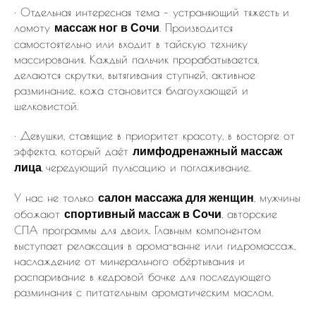
· Отдельная интересная тема – устраняющий тяжесть и
ломоту
. Производится
массаж ног в Сочи
самостоятельно или входит в тайскую технику
массирования. Каждый пальчик прорабатывается,
делаются скрутки, вытягивания ступней, активное
разминание, кожа становится благоухающей и
шелковистой.
· Девушки, ставящие в приоритет красоту, в восторге от
эффекта, который даёт
лимфодренажный массаж
,
чередующий пульсацию и поглаживание.
лица
У нас не только
, мужчины
салон массажа для женщин
обожают
, авторские
спортивный массаж в Сочи
СПА программы для двоих. Главным компонентом
выступает релаксация в арома-ванне или гидромассаж,
наслаждение от минерального обёртывания и
распаривание в кедровой бочке для последующего
разминания с питательным ароматическим маслом.