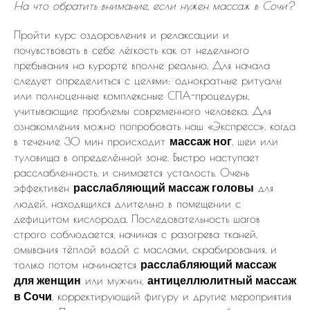
На что обратить внимание, если нужен массаж в Сочи?
Пройти курс оздоровления и релаксации и
почувствовать в себе лёгкость как от недельного
пребывания на курорте вполне реально. Для начала
следует определиться с целями: однократные ритуалы
или полноценные комплексные СПА-процедуры,
учитывающие проблемы современного человека. Для
ознакомления можно попробовать наш «Экспресс», когда
в течение 30 мин происходит
, шеи или
массаж ног
туловища в определённой зоне. Быстро наступает
расслабленность, и снимается усталость. Очень
эффективен
для
расслабляющий массаж головы
людей, находящихся длительно в помещении с
дефицитом кислорода. Последовательность шагов
строго соблюдается, начиная с разогрева тканей,
омывания тёплой водой с маслами, скрабирования, и
только потом начинается
расслабляющий массаж
или мужчин,
для женщин
антицеллюлитный массаж
, корректирующий фигуру и другие мероприятия
в Сочи